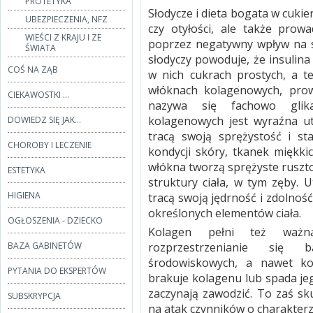
PROTETYKA
Słodycze i dieta bogata w cukie
UBEZPIECZENIA, NFZ
czy otyłości, ale także prow
WIEŚCI Z KRAJU I ZE
poprzez negatywny wpływ na s
ŚWIATA
słodyczy powoduje, że insulina 
COŚ NA ZĄB
w nich cukrach prostych, a t
włóknach kolagenowych, prow
CIEKAWOSTKI ...
nazywa się fachowo glika
kolagenowych jest wyraźna utr
DOWIEDZ SIĘ JAK...
tracą swoją sprężystość i st
CHOROBY I LECZENIE
kondycji skóry, tkanek miękki
włókna tworzą sprężyste ruszt
ESTETYKA
struktury ciała, w tym zęby. 
HIGIENA
tracą swoją jędrność i zdolno
określonych elementów ciała.
OGŁOSZENIA - DZIECKO
Kolagen pełni też ważn
BAZA GABINETÓW
rozprzestrzenianie się b
środowiskowych, a nawet k
PYTANIA DO EKSPERTÓW
brakuje kolagenu lub spada je
zaczynają zawodzić. To zaś s
SUBSKRYPCJA
na atak czynników o charakter