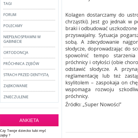
TAGI
Kolagen dostarczamy do ustro
FORUM
chrząstki). Jest go jednak w 
POLECAMY
braki i odbudować uszkodzone 
przyswajalny. Sytuacja pogar
NIEPEŁNOSPRAWNI W
sobą. A zdecydowanie najgorz
GABINECIE
słodycze, doprowadzając do sc
ORTODONCJA
spowolnić tempo starzenia 
próchnicy i otyłości (obie cho
PRÓCHNICA ZĘBÓW
odstawić słodycze. A przyna
STRACH PRZED DENTYSTĄ
reglamentację lub też zast
ksylitolem – zaspokaja on chę
ZĄBKOWANIE
wspomaga rozwoju szkodliw
próchnicy.
ZNIECZULENIE
Źródło: „Super Nowości”
ANKIETA
Czy Twoje dziecko lubi myć
zęby ?