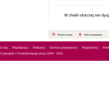
W chwili obecnej nie dy
Drukuj stronę
Poleć znajomemu
O nas
Współpraca
Reklama
Ochrona prywatności
Regulaminy
Poli
Copyrights ©
PortalDentystyczny.pl
2006 - 2025