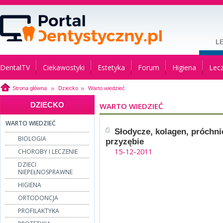
L
DentalTV
Ciekawostyki
Estetyka
Forum
Higiena
Lec
Strona główna
Dziecko
Warto wiedzieć
DZIECKO
WARTO WIEDZIEĆ
WARTO WIEDZIEĆ
Słodycze, kolagen, próchni
BIOLOGIA
przyzębie
15-12-2011
CHOROBY I LECZENIE
DZIECI
NIEPEŁNOSPRAWNE
HIGIENA
ORTODONCJA
PROFILAKTYKA