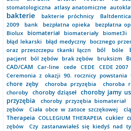
stomatologiczna
atlasy anatomiczne
autokl
bakterie
bakterie próchnicy
Baltdentica
2009
bank
bezpłatna opieka
bezpłatna o
Biolux
biomateriał
biomateriały
biomet3i
błąd lekarski
błąd medyczny
bocznego przem
oraz przeszczepu tkanki łączn
ból
bóle
B
pacjent
ból zębów
brak zębów
bruksizm
CAD/CAM
Car-line
cede
CEDE
CEDE 2007
Ceremonia z okazji 90. rocznicy powstania 
chore zęby
choroba przyzębia
choroba r
choroby jamy us
choroby
choroby dziąseł
przyzębia
choroby przyzębia biomateriał
zębów
Ciała obce w zatoce szczękowej
ci
cukier
Therapeia
COLLEGIUM THERAPEIA
c
zębów
Czy zastanawiałeś się kiedyś nad t