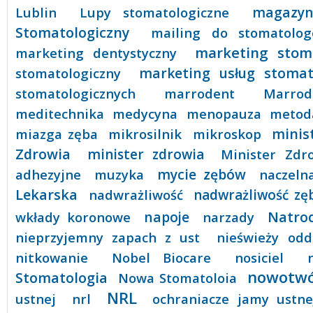
Lublin
Lupy stomatologiczne
magazyn
Stomatologiczny
mailing do stomatolo
marketing stom
marketing dentystyczny
stomatologiczny
marketing usług stomat
stomatologicznych
marrodent
Marrod
meditechnika
medycyna
menopauza
metod
minis
miazga zęba
mikrosilnik
mikroskop
Zdrowia
minister zdrowia
Minister Zdr
mycie zębów
adhezyjne
muzyka
naczeln
Lekarska
nadwrażliwość
nadwrażliwość z
Natro
wkłady koronowe
napoje
narzady
nieprzyjemny zapach z ust
nieświeży odd
nitkowanie
Nobel Biocare
nosiciel
nowotw
Stomatologia
Nowa Stomatoloia
NRL
ustnej
nrl
ochraniacze jamy ustne