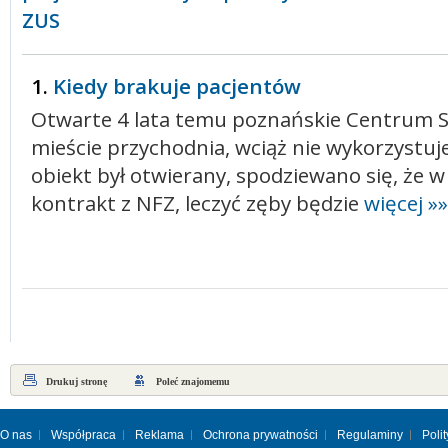
ZUS
1.
Kiedy brakuje pacjentów
Otwarte 4 lata temu poznańskie Centrum S
mieście przychodnia, wciąż nie wykorzystuj
obiekt był otwierany, spodziewano się, że w
kontrakt z NFZ, leczyć zęby będzie
więcej »»
Drukuj stronę
Poleć znajomemu
O nas
Współpraca
Reklama
Ochrona prywatności
Regulaminy
Poli