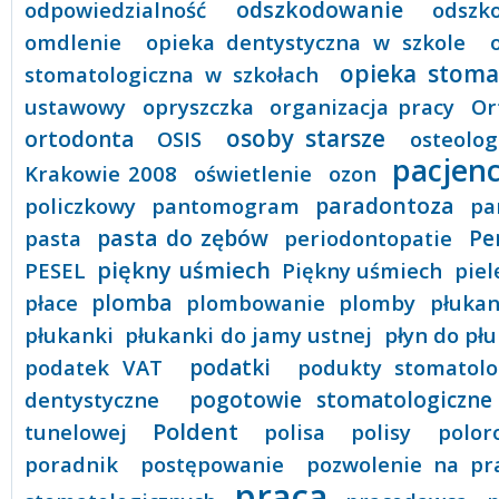
odszkodowanie
odpowiedzialność
odszk
omdlenie
opieka dentystyczna w szkole
opieka stoma
stomatologiczna w szkołach
ustawowy
opryszczka
organizacja pracy
Or
osoby starsze
ortodonta
OSIS
osteolog
pacjenc
Krakowie 2008
oświetlenie
ozon
paradontoza
policzkowy
pantomogram
pa
pasta do zębów
pasta
periodontopatie
Pe
piękny uśmiech
PESEL
Piękny uśmiech
piel
płace
plomba
plombowanie
plomby
płukan
płukanki
płukanki do jamy ustnej
płyn do pł
podatek VAT
podatki
podukty stomatolo
dentystyczne
pogotowie stomatologiczne
Poldent
tunelowej
polisa
polisy
polor
poradnik
postępowanie
pozwolenie na pr
praca