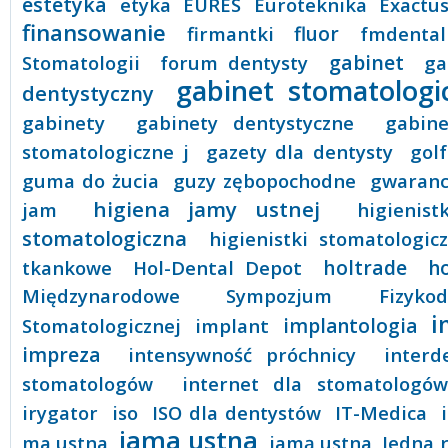
estetyka
etyka
EURES
Euroteknika
Exactu
finansowanie
firmantki
fluor
fmdental
gabinet
Stomatologii
forum dentysty
ga
gabinet stomatologi
dentystyczny
gabinety
gabinety dentystyczne
gabine
stomatologiczne j
gazety dla dentysty
golf
guma do żucia
guzy zębopochodne
gwaranc
higiena jamy ustnej
jam
higienist
stomatologiczna
higienistki stomatologic
tkankowe
Hol-Dental Depot
holtrade
h
Międzynarodowe Sympozjum Fizykodi
i
Stomatologicznej
implant
implantologia
impreza
intensywność próchnicy
interd
stomatologów
internet dla stomatologów
irygator
iso
ISO dla dentystów
IT-Medica
jama ustna
ma ustna
jamą ustna
Jedna 