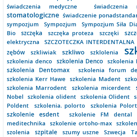
świadczenia medyczne
świadczenia 
stomatologiczne
świadczenie ponadstand
sympozjum
Sympozjum
Sympozjum Siła Di
Bio
szczęka
szczęka proteza
szczęki
szc
elektryczna
SZCZOTECZKA INTERDENTALNA
sz
szkliwo
zębów
szkliwiak
szklolenia
szkolenia denco
szkolenia Denco
szkolenia
szkolenia Dentomax
szkolenia forum de
szkolenia Kerr Hawe
szkolenia Madent
szk
szkolenia Marrodent
szkolenia micerdent
Nobel
szkolenia olident
szkolenia Olident
s
Poldent
szkolenia. polorto
szkolenia Polor
szkolenie esdent
szkolenie FM dental
meditechnika
szkolenie ortoho-max
szkole
szolenia
szpitale
szumy uszne
Szwecja
Ta