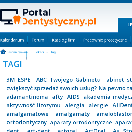
L
Kalendarium
Forum
Katalog firm
Pracownie protetyczne
Strona główna
Lekarz
Tagi
+Reklama
TAGI
3M ESPE
ABC Twojego Gabinetu
abinet s
zwiększyć sprzedaż swoich usług? Na pewno ta
adamantinoma
afty
AIDS
akademia medyc
aktywność lizozymu
alergia
alergie
AllDe
amalgamatowe
amalgamaty
ameloblast
ortodontyczny
aparaty ortodontyczne
apara
dent
art-dent
artoral
ArtOral
As Sto