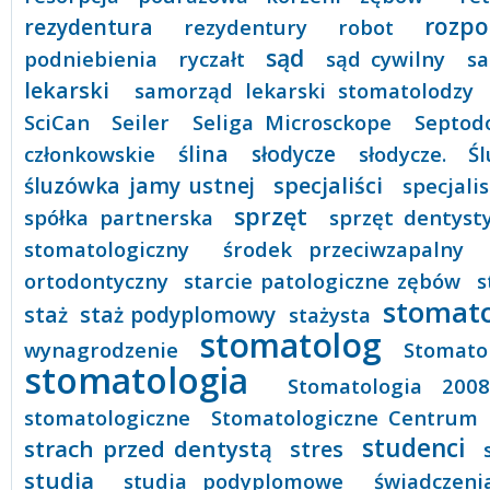
rozpo
rezydentura
rezydentury
robot
sąd
podniebienia
ryczałt
sąd cywilny
s
lekarski
samorząd lekarski stomatolodzy
SciCan
Seiler
Seliga Microsckope
Septod
członkowskie
ślina
słodycze
słodycze.
Ś
specjaliści
śluzówka jamy ustnej
specjali
sprzęt
spółka partnerska
sprzęt dentyst
stomatologiczny
środek przeciwzapalny
ortodontyczny
starcie patologiczne zębów
s
stomato
staż podyplomowy
staż
stażysta
stomatolog
wynagrodzenie
Stomato
stomatologia
Stomatologia 2008
stomatologiczne
Stomatologiczne Centrum 
studenci
strach przed dentystą
stres
studia
studia podyplomowe
świadczeni