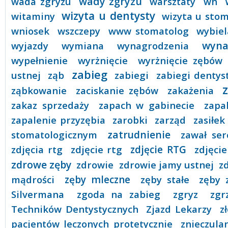
wady zgryzu
wada zgryzu
warsztaty
wh
wizyta u dentysty
witaminy
wizyta u sto
wniosek
wszczepy
www stomatolog
wybie
wyna
wyjazdy
wymiana
wynagrodzenia
wypełnienie
wyrżnięcie
wyrżnięcie zębów
zabieg
ustnej
ząb
zabiegi
zabiegi dentys
ząbkowanie
zaciskanie zębów
zakażenia
zakaz sprzedaży
zapach w gabinecie
zapa
zapalenie przyzębia
zarobki
zarząd
zasiłek
zatrudnienie
stomatologicznym
zawał ser
zdjęcia rtg
zdjęcie rtg
zdjęcie RTG
zdjęci
zdrowe zęby
zdrowie
zdrowie jamy ustnej
z
mądrości
zęby mleczne
zęby stałe
zęby 
Silvermana
zgoda na zabieg
zgryz
zgr
Techników Dentystycznych
Zjazd Lekarzy
z
pacjentów leczonych protetycznie
znieczula