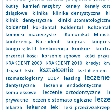
kadry
kamień nazębny
kanały
kanały kor
dziąsłowe
klinika
klinika dentystyczna
k
kliniki dentystyczne
kliniki stomatologiczn
koldental
kol-dental
Koldental
KolDenta
komórki macierzyste
Komunikat Minist
konferencja Natrodent
kongras
kongres
kontr
konkurs
kongres; kstd
konkurencja
przerost kości
korzenie zębowe
kości przyz
KRAKDENT 2009
KRAKDENT 2010
kredyt
kr
kształcenie
dziąseł
kstd
kształceniem
leczenie
stomatologiczny
LDEP
leasing
dentystyczne
leczenie endodontyczne
leczenie ortodontyczne
l
kompleksowe
lecz
leczenie stomatologiczne
prywatne
lekarze
leki
lekarza
leki przeciwzakrze