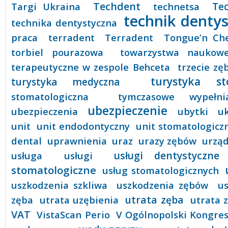
Techdent
Targi Ukraina
technetsa
Te
technik denty
technika dentystyczna
praca
terradent
Terradent
Tongue’n Ch
torbiel pourazowa
towarzystwa naukow
terapeutyczne w zespole Behceta
trzecie zę
turystyka st
turystyka medyczna
stomatologiczna
tymczasowe wypełni
ubezpieczenie
ubezpieczenia
ubytki
u
unit
unit endodontyczny
unit stomatologicz
dental
uprawnienia
uraz
urazy zębów
urząd
usługi dentystyczne
usługa
usługi
stomatologiczne
usług stomatologicznych
uszkodzenia szkliwa
uszkodzenia zębów
us
zęba
utrata uzębienia
utrata zęba
utrata 
VAT
VistaScan Perio
V Ogólnopolski Kongres