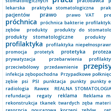
stomatologicznych
pracodawca
p
lekarska
praktyka stomatologiczna
prak
prawo
pacjentów
prawo VAT
pr
próchnica
próchnica bakterie profilaktyk
zębów
produkty
produkty do stomatolo
produkty stomatologiczne
produkty 
profilaktyka
profilaktyka niepełnosprawn
protetyka
promocja
protetyk
protez
prywatyzacja
przebarwienia profilakt
przepis
przeciwbólowy
przedawnienie
infekcja zębopochodna
Przypadkowe połknięc
zębie
psi
PSI
punktacja
punkty
punkty e
radiologia
Rawex
REALNA STOMATOLOGI
refundacja
regaty
reklama
Reklama ma
rekonstrukcja tkanek twardych zęba mate
resorpcja pourazowa korzeni zębów
re