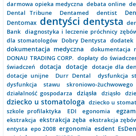
darmowa opieka medyczna
debata online
de
Den
Dental Tribune
Dentamed
dentist
dentyści
dentysta
Dentomax
den
Bank
diagnostyka i leczenie próchnicy zębó
dla stomatologów
Dobry Dentysta
dodatek
dokumentacja medyczna
dokumentacja m
DONAU TRADING CORP.
dopłaty do świadcze
dotacje
świadczeń
dotacja
dotacje dla den
dotacje unijne
Durr Dental
dysfunkcja 
dysfunkcja stawu skroniowo-żuchwowego
dziąsła
działalność gospodarza
dziąsło
dzie
dziecko u stomatologa
dziecko u stoma
egzam
szkole profilaktyka
EDI
egonomia
ekstrakcja zęba
ekstrakcja
ekstrakcja zębó
EsDen
esdent
entysta
epo 2008
ergonomia